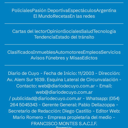
Policiales
Pasión Deportiva
Espectáculos
Argentina
El Mundo
Recetas
En las redes
Cartas del lector
Opinion
Sociales
Salud
Tecnología
Tendencia
Estado del tránsito
Clasificados
Inmuebles
Automotores
Empleos
Servicios
Avisos Fúnebres y Misas
Edictos
Diario de Cuyo - Fecha de Inicio: 11/2003 - Dirección:
Av. Alem Sur 1639. Esquina Lateral de Circunvalación -
Contacto:
web@diariodecuyo.com.ar
- Email:
web@diariodecuyo.com.ar
/
publicidad@diariodecuyo.com.ar
-
Whatsapp: (054)
264 5045343 - Gerente General: Pablo Dellazoppa -
Secretario de Redacción: Diego Castillo - Editor Web:
Mario Romero - Empresa propietaria del medio -
FRANCISCO MONTES S.A.C.I.F.