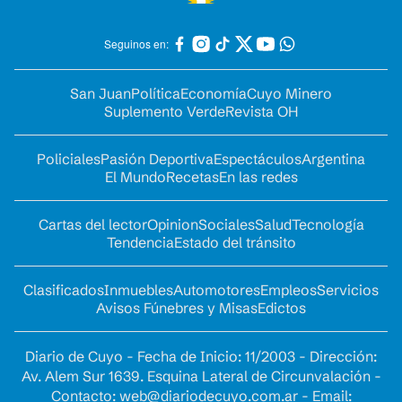
Seguinos en:
San Juan
Política
Economía
Cuyo Minero
Suplemento Verde
Revista OH
Policiales
Pasión Deportiva
Espectáculos
Argentina
El Mundo
Recetas
En las redes
Cartas del lector
Opinion
Sociales
Salud
Tecnología
Tendencia
Estado del tránsito
Clasificados
Inmuebles
Automotores
Empleos
Servicios
Avisos Fúnebres y Misas
Edictos
Diario de Cuyo - Fecha de Inicio: 11/2003 - Dirección:
Av. Alem Sur 1639. Esquina Lateral de Circunvalación -
Contacto:
web@diariodecuyo.com.ar
- Email: