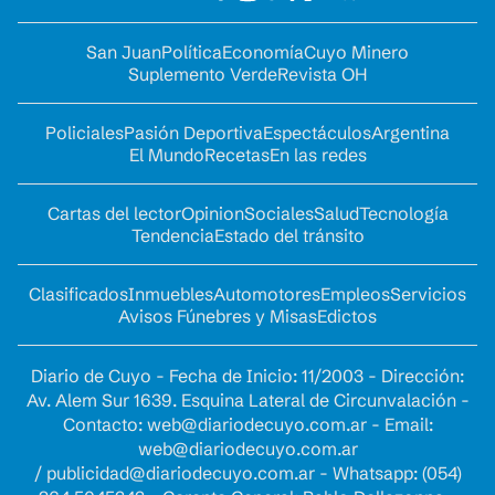
San Juan
Política
Economía
Cuyo Minero
Suplemento Verde
Revista OH
Policiales
Pasión Deportiva
Espectáculos
Argentina
El Mundo
Recetas
En las redes
Cartas del lector
Opinion
Sociales
Salud
Tecnología
Tendencia
Estado del tránsito
Clasificados
Inmuebles
Automotores
Empleos
Servicios
Avisos Fúnebres y Misas
Edictos
Diario de Cuyo - Fecha de Inicio: 11/2003 - Dirección:
Av. Alem Sur 1639. Esquina Lateral de Circunvalación -
Contacto:
web@diariodecuyo.com.ar
- Email:
web@diariodecuyo.com.ar
/
publicidad@diariodecuyo.com.ar
-
Whatsapp: (054)