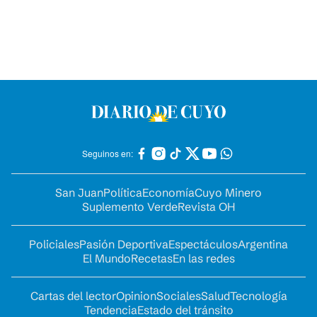
Seguinos en:
San Juan
Política
Economía
Cuyo Minero
Suplemento Verde
Revista OH
Policiales
Pasión Deportiva
Espectáculos
Argentina
El Mundo
Recetas
En las redes
Cartas del lector
Opinion
Sociales
Salud
Tecnología
Tendencia
Estado del tránsito