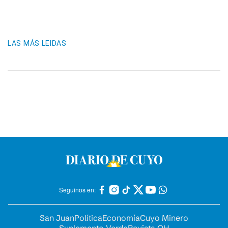
LAS MÁS LEIDAS
Seguinos en:
San Juan
Política
Economía
Cuyo Minero
Suplemento Verde
Revista OH