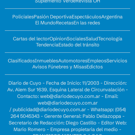
Suplemento Verde
Revista OH
Policiales
Pasión Deportiva
Espectáculos
Argentina
El Mundo
Recetas
En las redes
Cartas del lector
Opinion
Sociales
Salud
Tecnología
Tendencia
Estado del tránsito
Clasificados
Inmuebles
Automotores
Empleos
Servicios
Avisos Fúnebres y Misas
Edictos
Diario de Cuyo - Fecha de Inicio: 11/2003 - Dirección:
Av. Alem Sur 1639. Esquina Lateral de Circunvalación -
Contacto:
web@diariodecuyo.com.ar
- Email:
web@diariodecuyo.com.ar
/
publicidad@diariodecuyo.com.ar
-
Whatsapp: (054)
264 5045343 - Gerente General: Pablo Dellazoppa -
Secretario de Redacción: Diego Castillo - Editor Web:
Mario Romero - Empresa propietaria del medio -