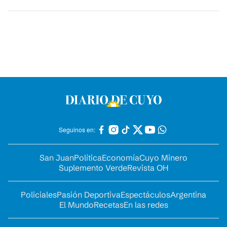
Seguinos en:
San Juan
Política
Economía
Cuyo Minero
Suplemento Verde
Revista OH
Policiales
Pasión Deportiva
Espectáculos
Argentina
El Mundo
Recetas
En las redes