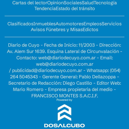
Cartas del lector
Opinion
Sociales
Salud
Tecnología
Tendencia
Estado del tránsito
Clasificados
Inmuebles
Automotores
Empleos
Servicios
Avisos Fúnebres y Misas
Edictos
Diario de Cuyo - Fecha de Inicio: 11/2003 - Dirección:
Av. Alem Sur 1639. Esquina Lateral de Circunvalación -
Contacto:
web@diariodecuyo.com.ar
- Email:
web@diariodecuyo.com.ar
/
publicidad@diariodecuyo.com.ar
-
Whatsapp: (054)
264 5045343 - Gerente General: Pablo Dellazoppa -
Secretario de Redacción: Diego Castillo - Editor Web:
Mario Romero - Empresa propietaria del medio -
FRANCISCO MONTES S.A.C.I.F.