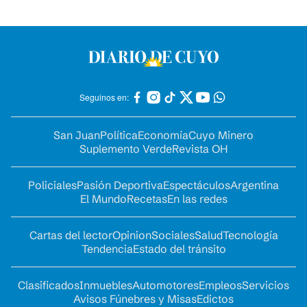
Seguinos en:
San Juan
Política
Economía
Cuyo Minero
Suplemento Verde
Revista OH
Policiales
Pasión Deportiva
Espectáculos
Argentina
El Mundo
Recetas
En las redes
Cartas del lector
Opinion
Sociales
Salud
Tecnología
Tendencia
Estado del tránsito
Clasificados
Inmuebles
Automotores
Empleos
Servicios
Avisos Fúnebres y Misas
Edictos