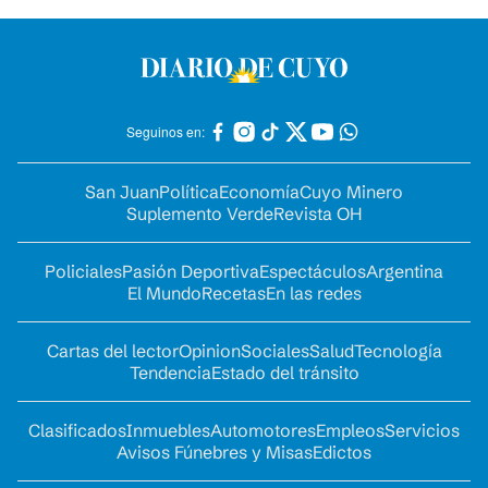
Seguinos en:
San Juan
Política
Economía
Cuyo Minero
Suplemento Verde
Revista OH
Policiales
Pasión Deportiva
Espectáculos
Argentina
El Mundo
Recetas
En las redes
Cartas del lector
Opinion
Sociales
Salud
Tecnología
Tendencia
Estado del tránsito
Clasificados
Inmuebles
Automotores
Empleos
Servicios
Avisos Fúnebres y Misas
Edictos