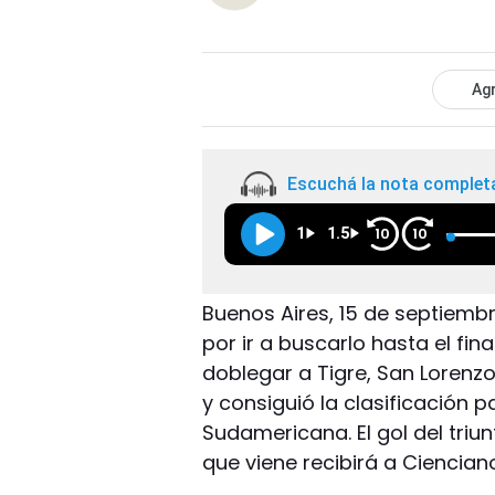
Agr
Escuchá la nota complet
1
1.5
10
10
Buenos Aires, 15 de septiemb
por ir a buscarlo hasta el f
doblegar a Tigre, San Lorenz
y consiguió la clasificación 
Sudamericana. El gol del triu
que viene recibirá a Ciencian