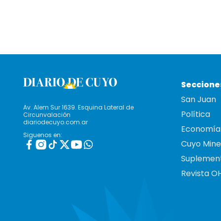
Seccione
San Juan
Av. Alem Sur 1639. Esquina Lateral de
Política
Circunvalación
diariodecuyo.com.ar
Economía
Siguenos en:
Cuyo Mine
Suplemen
Revista O