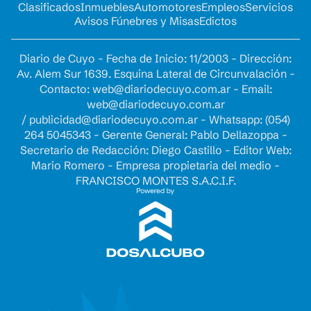
Clasificados
Inmuebles
Automotores
Empleos
Servicios
Avisos Fúnebres y Misas
Edictos
Diario de Cuyo - Fecha de Inicio: 11/2003 - Dirección:
Av. Alem Sur 1639. Esquina Lateral de Circunvalación -
Contacto:
web@diariodecuyo.com.ar
- Email:
web@diariodecuyo.com.ar
/
publicidad@diariodecuyo.com.ar
-
Whatsapp: (054)
264 5045343 - Gerente General: Pablo Dellazoppa -
Secretario de Redacción: Diego Castillo - Editor Web:
Mario Romero - Empresa propietaria del medio -
FRANCISCO MONTES S.A.C.I.F.