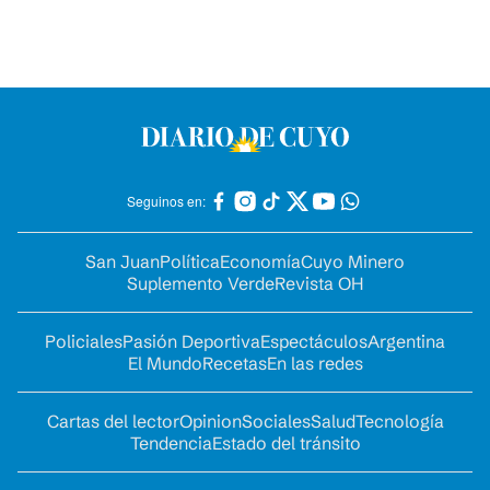
Seguinos en:
San Juan
Política
Economía
Cuyo Minero
Suplemento Verde
Revista OH
Policiales
Pasión Deportiva
Espectáculos
Argentina
El Mundo
Recetas
En las redes
Cartas del lector
Opinion
Sociales
Salud
Tecnología
Tendencia
Estado del tránsito