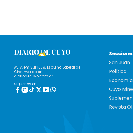
Seccione
San Juan
Av. Alem Sur 1639. Esquina Lateral de
Política
Circunvalación
diariodecuyo.com.ar
Economía
Siguenos en:
Cuyo Mine
Suplemen
Revista O