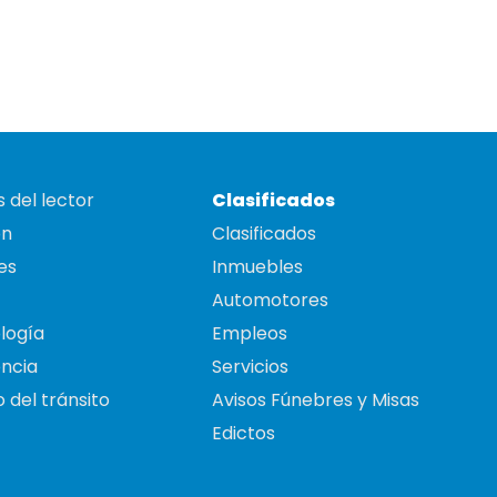
 del lector
Clasificados
on
Clasificados
es
Inmuebles
Automotores
logía
Empleos
ncia
Servicios
 del tránsito
Avisos Fúnebres y Misas
Edictos