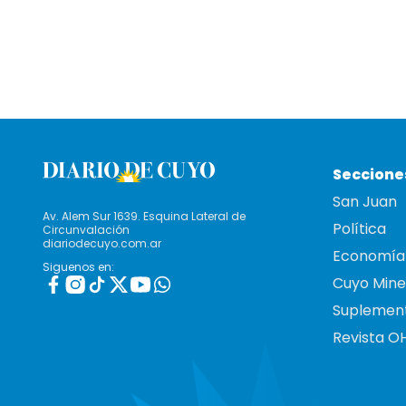
Seccione
San Juan
Av. Alem Sur 1639. Esquina Lateral de
Política
Circunvalación
diariodecuyo.com.ar
Economía
Siguenos en:
Cuyo Mine
Suplemen
Revista O