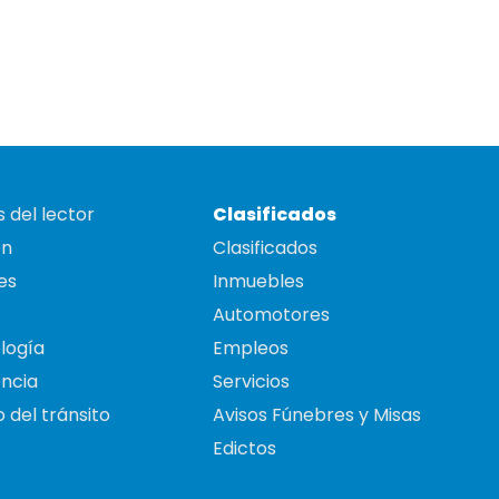
 del lector
Clasificados
on
Clasificados
es
Inmuebles
Automotores
logía
Empleos
ncia
Servicios
 del tránsito
Avisos Fúnebres y Misas
Edictos