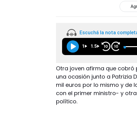
Agr
Escuchá la nota complet
1
1.5
10
10
Otra joven afirma que cobró po
una ocasión junto a Patrizia
mil euros por lo mismo y de 
con el primer ministro- y ot
político.