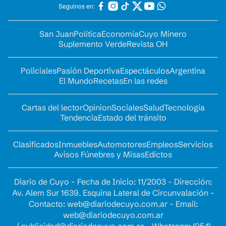
Seguinos en:
San Juan
Política
Economía
Cuyo Minero
Suplemento Verde
Revista OH
Policiales
Pasión Deportiva
Espectáculos
Argentina
El Mundo
Recetas
En las redes
Cartas del lector
Opinion
Sociales
Salud
Tecnología
Tendencia
Estado del tránsito
Clasificados
Inmuebles
Automotores
Empleos
Servicios
Avisos Fúnebres y Misas
Edictos
Diario de Cuyo - Fecha de Inicio: 11/2003 - Dirección:
Av. Alem Sur 1639. Esquina Lateral de Circunvalación -
Contacto:
web@diariodecuyo.com.ar
- Email:
web@diariodecuyo.com.ar
/
publicidad@diariodecuyo.com.ar
-
Whatsapp: (054)