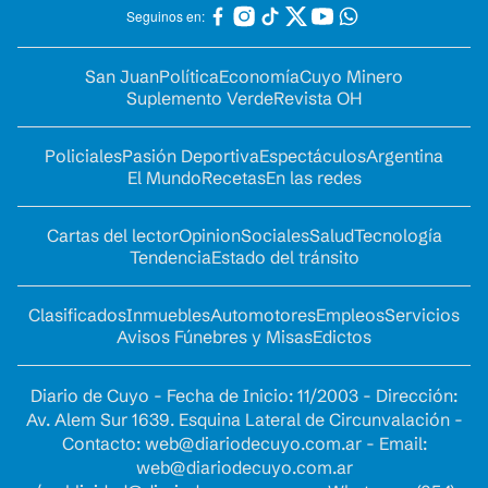
Seguinos en:
San Juan
Política
Economía
Cuyo Minero
Suplemento Verde
Revista OH
Policiales
Pasión Deportiva
Espectáculos
Argentina
El Mundo
Recetas
En las redes
Cartas del lector
Opinion
Sociales
Salud
Tecnología
Tendencia
Estado del tránsito
Clasificados
Inmuebles
Automotores
Empleos
Servicios
Avisos Fúnebres y Misas
Edictos
Diario de Cuyo - Fecha de Inicio: 11/2003 - Dirección:
Av. Alem Sur 1639. Esquina Lateral de Circunvalación -
Contacto:
web@diariodecuyo.com.ar
- Email:
web@diariodecuyo.com.ar