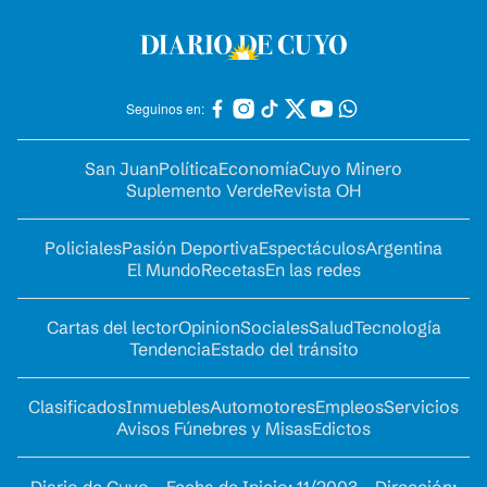
Seguinos en:
San Juan
Política
Economía
Cuyo Minero
Suplemento Verde
Revista OH
Policiales
Pasión Deportiva
Espectáculos
Argentina
El Mundo
Recetas
En las redes
Cartas del lector
Opinion
Sociales
Salud
Tecnología
Tendencia
Estado del tránsito
Clasificados
Inmuebles
Automotores
Empleos
Servicios
Avisos Fúnebres y Misas
Edictos
Diario de Cuyo - Fecha de Inicio: 11/2003 - Dirección: