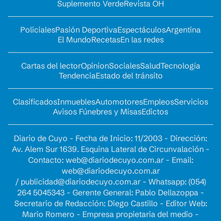
Suplemento Verde
Revista OH
Policiales
Pasión Deportiva
Espectáculos
Argentina
El Mundo
Recetas
En las redes
Cartas del lector
Opinion
Sociales
Salud
Tecnología
Tendencia
Estado del tránsito
Clasificados
Inmuebles
Automotores
Empleos
Servicios
Avisos Fúnebres y Misas
Edictos
Diario de Cuyo - Fecha de Inicio: 11/2003 - Dirección:
Av. Alem Sur 1639. Esquina Lateral de Circunvalación -
Contacto:
web@diariodecuyo.com.ar
- Email:
web@diariodecuyo.com.ar
/
publicidad@diariodecuyo.com.ar
-
Whatsapp: (054)
264 5045343 - Gerente General: Pablo Dellazoppa -
Secretario de Redacción: Diego Castillo - Editor Web:
Mario Romero - Empresa propietaria del medio -