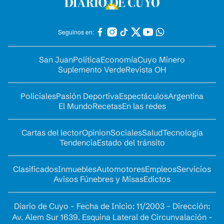
Seguinos en:
San Juan
Política
Economía
Cuyo Minero
Suplemento Verde
Revista OH
Policiales
Pasión Deportiva
Espectáculos
Argentina
El Mundo
Recetas
En las redes
Cartas del lector
Opinion
Sociales
Salud
Tecnología
Tendencia
Estado del tránsito
Clasificados
Inmuebles
Automotores
Empleos
Servicios
Avisos Fúnebres y Misas
Edictos
Diario de Cuyo - Fecha de Inicio: 11/2003 - Dirección:
Av. Alem Sur 1639. Esquina Lateral de Circunvalación -