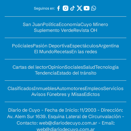
Seguinos en:
San Juan
Política
Economía
Cuyo Minero
Suplemento Verde
Revista OH
Policiales
Pasión Deportiva
Espectáculos
Argentina
El Mundo
Recetas
En las redes
Cartas del lector
Opinion
Sociales
Salud
Tecnología
Tendencia
Estado del tránsito
Clasificados
Inmuebles
Automotores
Empleos
Servicios
Avisos Fúnebres y Misas
Edictos
Diario de Cuyo - Fecha de Inicio: 11/2003 - Dirección:
Av. Alem Sur 1639. Esquina Lateral de Circunvalación -
Contacto:
web@diariodecuyo.com.ar
- Email:
web@diariodecuyo.com.ar