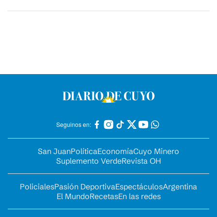
Seguinos en:
San Juan
Política
Economía
Cuyo Minero
Suplemento Verde
Revista OH
Policiales
Pasión Deportiva
Espectáculos
Argentina
El Mundo
Recetas
En las redes