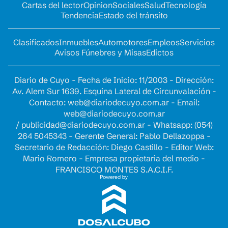
Cartas del lector
Opinion
Sociales
Salud
Tecnología
Tendencia
Estado del tránsito
Clasificados
Inmuebles
Automotores
Empleos
Servicios
Avisos Fúnebres y Misas
Edictos
Diario de Cuyo - Fecha de Inicio: 11/2003 - Dirección:
Av. Alem Sur 1639. Esquina Lateral de Circunvalación -
Contacto:
web@diariodecuyo.com.ar
- Email:
web@diariodecuyo.com.ar
/
publicidad@diariodecuyo.com.ar
-
Whatsapp: (054)
264 5045343 - Gerente General: Pablo Dellazoppa -
Secretario de Redacción: Diego Castillo - Editor Web:
Mario Romero - Empresa propietaria del medio -
FRANCISCO MONTES S.A.C.I.F.