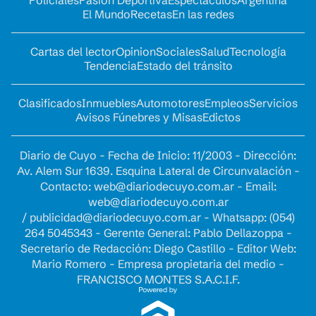
El Mundo
Recetas
En las redes
Cartas del lector
Opinion
Sociales
Salud
Tecnología
Tendencia
Estado del tránsito
Clasificados
Inmuebles
Automotores
Empleos
Servicios
Avisos Fúnebres y Misas
Edictos
Diario de Cuyo - Fecha de Inicio: 11/2003 - Dirección:
Av. Alem Sur 1639. Esquina Lateral de Circunvalación -
Contacto:
web@diariodecuyo.com.ar
- Email:
web@diariodecuyo.com.ar
/
publicidad@diariodecuyo.com.ar
-
Whatsapp: (054)
264 5045343 - Gerente General: Pablo Dellazoppa -
Secretario de Redacción: Diego Castillo - Editor Web:
Mario Romero - Empresa propietaria del medio -
FRANCISCO MONTES S.A.C.I.F.