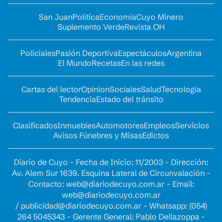
San Juan
Política
Economía
Cuyo Minero
Suplemento Verde
Revista OH
Policiales
Pasión Deportiva
Espectáculos
Argentina
El Mundo
Recetas
En las redes
Cartas del lector
Opinion
Sociales
Salud
Tecnología
Tendencia
Estado del tránsito
Clasificados
Inmuebles
Automotores
Empleos
Servicios
Avisos Fúnebres y Misas
Edictos
Diario de Cuyo - Fecha de Inicio: 11/2003 - Dirección:
Av. Alem Sur 1639. Esquina Lateral de Circunvalación -
Contacto:
web@diariodecuyo.com.ar
- Email:
web@diariodecuyo.com.ar
/
publicidad@diariodecuyo.com.ar
-
Whatsapp: (054)
264 5045343 - Gerente General: Pablo Dellazoppa -