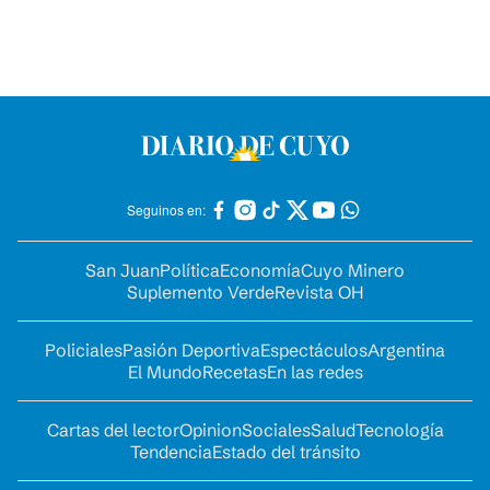
Seguinos en:
San Juan
Política
Economía
Cuyo Minero
Suplemento Verde
Revista OH
Policiales
Pasión Deportiva
Espectáculos
Argentina
El Mundo
Recetas
En las redes
Cartas del lector
Opinion
Sociales
Salud
Tecnología
Tendencia
Estado del tránsito