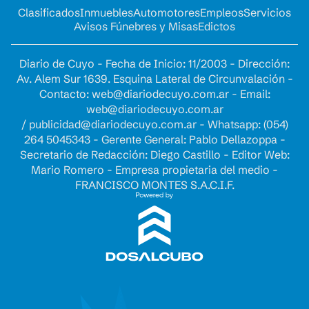
Clasificados
Inmuebles
Automotores
Empleos
Servicios
Avisos Fúnebres y Misas
Edictos
Diario de Cuyo - Fecha de Inicio: 11/2003 - Dirección:
Av. Alem Sur 1639. Esquina Lateral de Circunvalación -
Contacto:
web@diariodecuyo.com.ar
- Email:
web@diariodecuyo.com.ar
/
publicidad@diariodecuyo.com.ar
-
Whatsapp: (054)
264 5045343 - Gerente General: Pablo Dellazoppa -
Secretario de Redacción: Diego Castillo - Editor Web:
Mario Romero - Empresa propietaria del medio -
FRANCISCO MONTES S.A.C.I.F.