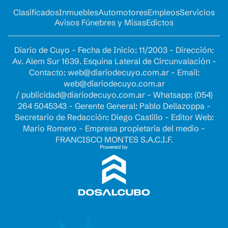
Clasificados
Inmuebles
Automotores
Empleos
Servicios
Avisos Fúnebres y Misas
Edictos
Diario de Cuyo - Fecha de Inicio: 11/2003 - Dirección:
Av. Alem Sur 1639. Esquina Lateral de Circunvalación -
Contacto:
web@diariodecuyo.com.ar
- Email:
web@diariodecuyo.com.ar
/
publicidad@diariodecuyo.com.ar
-
Whatsapp: (054)
264 5045343 - Gerente General: Pablo Dellazoppa -
Secretario de Redacción: Diego Castillo - Editor Web:
Mario Romero - Empresa propietaria del medio -
FRANCISCO MONTES S.A.C.I.F.