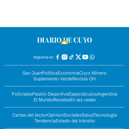
Seguinos en:
San Juan
Política
Economía
Cuyo Minero
Suplemento Verde
Revista OH
Policiales
Pasión Deportiva
Espectáculos
Argentina
El Mundo
Recetas
En las redes
Cartas del lector
Opinion
Sociales
Salud
Tecnología
Tendencia
Estado del tránsito