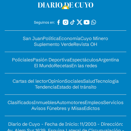
Seguinos en:
San Juan
Política
Economía
Cuyo Minero
Suplemento Verde
Revista OH
Policiales
Pasión Deportiva
Espectáculos
Argentina
El Mundo
Recetas
En las redes
Cartas del lector
Opinion
Sociales
Salud
Tecnología
Tendencia
Estado del tránsito
Clasificados
Inmuebles
Automotores
Empleos
Servicios
Avisos Fúnebres y Misas
Edictos
Diario de Cuyo - Fecha de Inicio: 11/2003 - Dirección:
Av. Alem Sur 1639. Esquina Lateral de Circunvalación -