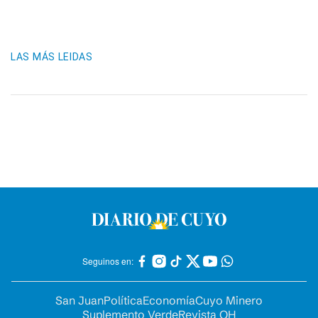
LAS MÁS LEIDAS
Seguinos en:
San Juan
Política
Economía
Cuyo Minero
Suplemento Verde
Revista OH