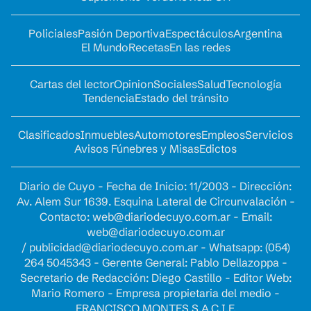
Policiales
Pasión Deportiva
Espectáculos
Argentina
El Mundo
Recetas
En las redes
Cartas del lector
Opinion
Sociales
Salud
Tecnología
Tendencia
Estado del tránsito
Clasificados
Inmuebles
Automotores
Empleos
Servicios
Avisos Fúnebres y Misas
Edictos
Diario de Cuyo - Fecha de Inicio: 11/2003 - Dirección:
Av. Alem Sur 1639. Esquina Lateral de Circunvalación -
Contacto:
web@diariodecuyo.com.ar
- Email:
web@diariodecuyo.com.ar
/
publicidad@diariodecuyo.com.ar
-
Whatsapp: (054)
264 5045343 - Gerente General: Pablo Dellazoppa -
Secretario de Redacción: Diego Castillo - Editor Web:
Mario Romero - Empresa propietaria del medio -
FRANCISCO MONTES S.A.C.I.F.