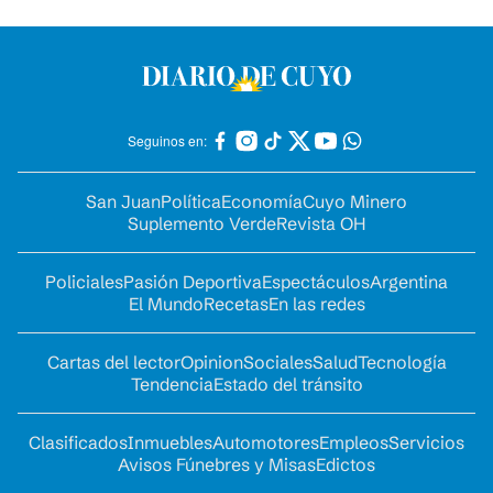
Seguinos en:
San Juan
Política
Economía
Cuyo Minero
Suplemento Verde
Revista OH
Policiales
Pasión Deportiva
Espectáculos
Argentina
El Mundo
Recetas
En las redes
Cartas del lector
Opinion
Sociales
Salud
Tecnología
Tendencia
Estado del tránsito
Clasificados
Inmuebles
Automotores
Empleos
Servicios
Avisos Fúnebres y Misas
Edictos