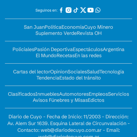
Seguinos en:
San Juan
Política
Economía
Cuyo Minero
Suplemento Verde
Revista OH
Policiales
Pasión Deportiva
Espectáculos
Argentina
El Mundo
Recetas
En las redes
Cartas del lector
Opinion
Sociales
Salud
Tecnología
Tendencia
Estado del tránsito
Clasificados
Inmuebles
Automotores
Empleos
Servicios
Avisos Fúnebres y Misas
Edictos
Diario de Cuyo - Fecha de Inicio: 11/2003 - Dirección:
Av. Alem Sur 1639. Esquina Lateral de Circunvalación -
Contacto:
web@diariodecuyo.com.ar
- Email:
web@diariodecuyo.com.ar