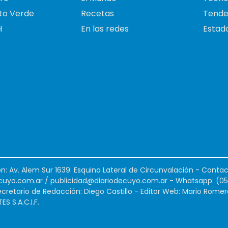
to Verde
Recetas
Tende
H
En las redes
Estado
ión: Av. Alem Sur 1639. Esquina Lateral de Circunvalación - Contac
cuyo.com.ar
/
publicidad@diariodecuyo.com.ar
-
Whatsapp: (0
cretario de Redacción: Diego Castillo - Editor Web: Mario Romer
 S.A.C.I.F.