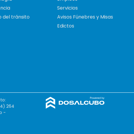
ncia
Servicios
 del tránsito
Avisos Fúnebres y Misas
Edictos
to:
54) 264
o -