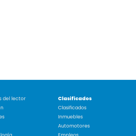
 del lector
Clasificados
on
Clasificados
es
Inmuebles
Automotores
logía
Empleos