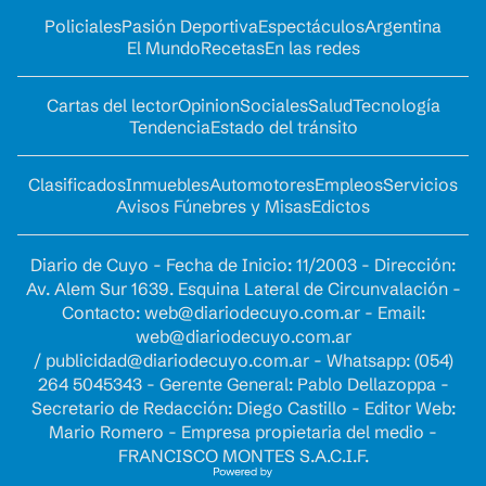
Policiales
Pasión Deportiva
Espectáculos
Argentina
El Mundo
Recetas
En las redes
Cartas del lector
Opinion
Sociales
Salud
Tecnología
Tendencia
Estado del tránsito
Clasificados
Inmuebles
Automotores
Empleos
Servicios
Avisos Fúnebres y Misas
Edictos
Diario de Cuyo - Fecha de Inicio: 11/2003 - Dirección:
Av. Alem Sur 1639. Esquina Lateral de Circunvalación -
Contacto:
web@diariodecuyo.com.ar
- Email:
web@diariodecuyo.com.ar
/
publicidad@diariodecuyo.com.ar
-
Whatsapp: (054)
264 5045343 - Gerente General: Pablo Dellazoppa -
Secretario de Redacción: Diego Castillo - Editor Web:
Mario Romero - Empresa propietaria del medio -
FRANCISCO MONTES S.A.C.I.F.