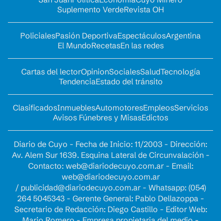
Suplemento Verde
Revista OH
Policiales
Pasión Deportiva
Espectáculos
Argentina
El Mundo
Recetas
En las redes
Cartas del lector
Opinion
Sociales
Salud
Tecnología
Tendencia
Estado del tránsito
Clasificados
Inmuebles
Automotores
Empleos
Servicios
Avisos Fúnebres y Misas
Edictos
Diario de Cuyo - Fecha de Inicio: 11/2003 - Dirección:
Av. Alem Sur 1639. Esquina Lateral de Circunvalación -
Contacto:
web@diariodecuyo.com.ar
- Email:
web@diariodecuyo.com.ar
/
publicidad@diariodecuyo.com.ar
-
Whatsapp: (054)
264 5045343 - Gerente General: Pablo Dellazoppa -
Secretario de Redacción: Diego Castillo - Editor Web:
Mario Romero - Empresa propietaria del medio -