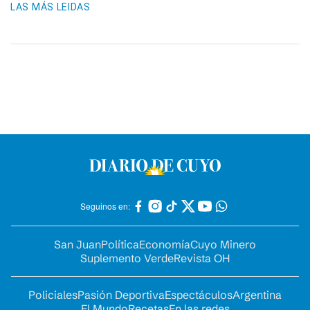
LAS MÁS LEIDAS
Seguinos en:
San Juan
Política
Economía
Cuyo Minero
Suplemento Verde
Revista OH
Policiales
Pasión Deportiva
Espectáculos
Argentina
El Mundo
Recetas
En las redes