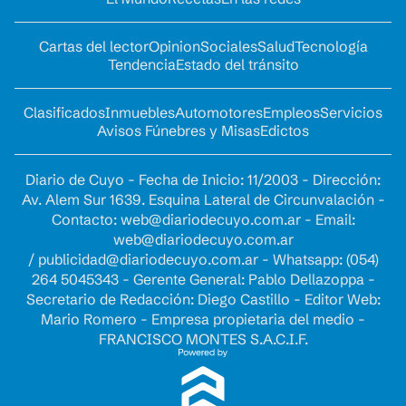
Cartas del lector
Opinion
Sociales
Salud
Tecnología
Tendencia
Estado del tránsito
Clasificados
Inmuebles
Automotores
Empleos
Servicios
Avisos Fúnebres y Misas
Edictos
Diario de Cuyo - Fecha de Inicio: 11/2003 - Dirección:
Av. Alem Sur 1639. Esquina Lateral de Circunvalación -
Contacto:
web@diariodecuyo.com.ar
- Email:
web@diariodecuyo.com.ar
/
publicidad@diariodecuyo.com.ar
-
Whatsapp: (054)
264 5045343 - Gerente General: Pablo Dellazoppa -
Secretario de Redacción: Diego Castillo - Editor Web:
Mario Romero - Empresa propietaria del medio -
FRANCISCO MONTES S.A.C.I.F.