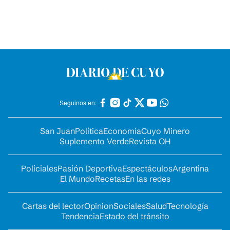
Seguinos en:
San Juan
Política
Economía
Cuyo Minero
Suplemento Verde
Revista OH
Policiales
Pasión Deportiva
Espectáculos
Argentina
El Mundo
Recetas
En las redes
Cartas del lector
Opinion
Sociales
Salud
Tecnología
Tendencia
Estado del tránsito