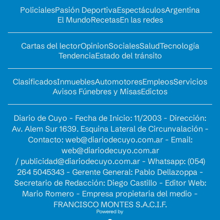
Policiales
Pasión Deportiva
Espectáculos
Argentina
El Mundo
Recetas
En las redes
Cartas del lector
Opinion
Sociales
Salud
Tecnología
Tendencia
Estado del tránsito
Clasificados
Inmuebles
Automotores
Empleos
Servicios
Avisos Fúnebres y Misas
Edictos
Diario de Cuyo - Fecha de Inicio: 11/2003 - Dirección:
Av. Alem Sur 1639. Esquina Lateral de Circunvalación -
Contacto:
web@diariodecuyo.com.ar
- Email:
web@diariodecuyo.com.ar
/
publicidad@diariodecuyo.com.ar
-
Whatsapp: (054)
264 5045343 - Gerente General: Pablo Dellazoppa -
Secretario de Redacción: Diego Castillo - Editor Web:
Mario Romero - Empresa propietaria del medio -
FRANCISCO MONTES S.A.C.I.F.