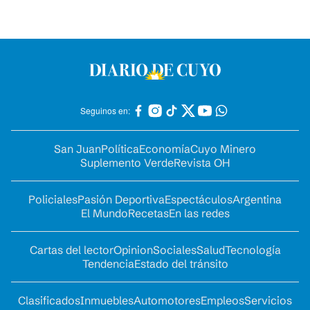
Seguinos en:
San Juan
Política
Economía
Cuyo Minero
Suplemento Verde
Revista OH
Policiales
Pasión Deportiva
Espectáculos
Argentina
El Mundo
Recetas
En las redes
Cartas del lector
Opinion
Sociales
Salud
Tecnología
Tendencia
Estado del tránsito
Clasificados
Inmuebles
Automotores
Empleos
Servicios