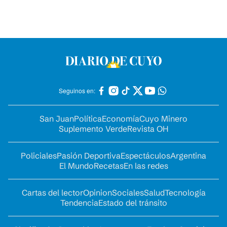
Seguinos en:
San Juan
Política
Economía
Cuyo Minero
Suplemento Verde
Revista OH
Policiales
Pasión Deportiva
Espectáculos
Argentina
El Mundo
Recetas
En las redes
Cartas del lector
Opinion
Sociales
Salud
Tecnología
Tendencia
Estado del tránsito