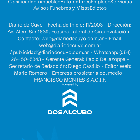
Clasificados
Inmuebles
Automotores
Empleos
Servicios
Avisos Fúnebres y Misas
Edictos
Diario de Cuyo - Fecha de Inicio: 11/2003 - Dirección:
Av. Alem Sur 1639. Esquina Lateral de Circunvalación -
Contacto:
web@diariodecuyo.com.ar
- Email:
web@diariodecuyo.com.ar
/
publicidad@diariodecuyo.com.ar
-
Whatsapp: (054)
264 5045343 - Gerente General: Pablo Dellazoppa -
Secretario de Redacción: Diego Castillo - Editor Web:
Mario Romero - Empresa propietaria del medio -
FRANCISCO MONTES S.A.C.I.F.