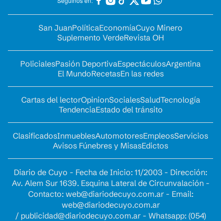
Seguinos en:
San Juan
Política
Economía
Cuyo Minero
Suplemento Verde
Revista OH
Policiales
Pasión Deportiva
Espectáculos
Argentina
El Mundo
Recetas
En las redes
Cartas del lector
Opinion
Sociales
Salud
Tecnología
Tendencia
Estado del tránsito
Clasificados
Inmuebles
Automotores
Empleos
Servicios
Avisos Fúnebres y Misas
Edictos
Diario de Cuyo - Fecha de Inicio: 11/2003 - Dirección:
Av. Alem Sur 1639. Esquina Lateral de Circunvalación -
Contacto:
web@diariodecuyo.com.ar
- Email:
web@diariodecuyo.com.ar
/
publicidad@diariodecuyo.com.ar
-
Whatsapp: (054)