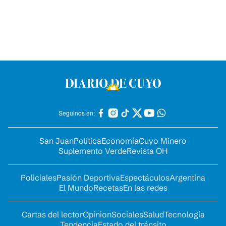
Seguinos en:
San Juan
Política
Economía
Cuyo Minero
Suplemento Verde
Revista OH
Policiales
Pasión Deportiva
Espectáculos
Argentina
El Mundo
Recetas
En las redes
Cartas del lector
Opinion
Sociales
Salud
Tecnología
Tendencia
Estado del tránsito