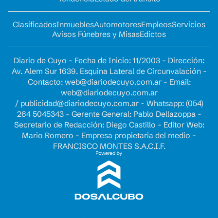
Clasificados
Inmuebles
Automotores
Empleos
Servicios
Avisos Fúnebres y Misas
Edictos
Diario de Cuyo - Fecha de Inicio: 11/2003 - Dirección:
Av. Alem Sur 1639. Esquina Lateral de Circunvalación -
Contacto:
web@diariodecuyo.com.ar
- Email:
web@diariodecuyo.com.ar
/
publicidad@diariodecuyo.com.ar
-
Whatsapp: (054)
264 5045343 - Gerente General: Pablo Dellazoppa -
Secretario de Redacción: Diego Castillo - Editor Web:
Mario Romero - Empresa propietaria del medio -
FRANCISCO MONTES S.A.C.I.F.