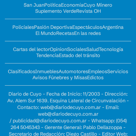
San Juan
Política
Economía
Cuyo Minero
Suplemento Verde
Revista OH
Policiales
Pasión Deportiva
Espectáculos
Argentina
El Mundo
Recetas
En las redes
Cartas del lector
Opinion
Sociales
Salud
Tecnología
Tendencia
Estado del tránsito
Clasificados
Inmuebles
Automotores
Empleos
Servicios
Avisos Fúnebres y Misas
Edictos
Diario de Cuyo - Fecha de Inicio: 11/2003 - Dirección:
Av. Alem Sur 1639. Esquina Lateral de Circunvalación -
Contacto:
web@diariodecuyo.com.ar
- Email:
web@diariodecuyo.com.ar
/
publicidad@diariodecuyo.com.ar
-
Whatsapp: (054)
264 5045343 - Gerente General: Pablo Dellazoppa -
Secretario de Redacción: Diego Castillo - Editor Web: