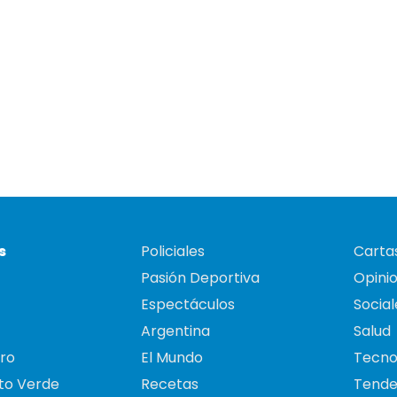
s
Policiales
Cartas
Pasión Deportiva
Opini
Espectáculos
Social
Argentina
Salud
ro
El Mundo
Tecno
to Verde
Recetas
Tende