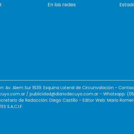
H
En las redes
Estado
ión: Av. Alem Sur 1639. Esquina Lateral de Circunvalación - Contac
cuyo.com.ar
/
publicidad@diariodecuyo.com.ar
-
Whatsapp: (0
cretario de Redacción: Diego Castillo - Editor Web: Mario Romer
 S.A.C.I.F.