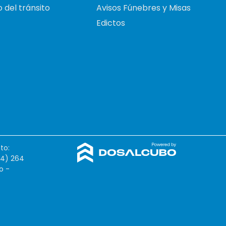
 del tránsito
Avisos Fúnebres y Misas
Edictos
to:
54) 264
o -