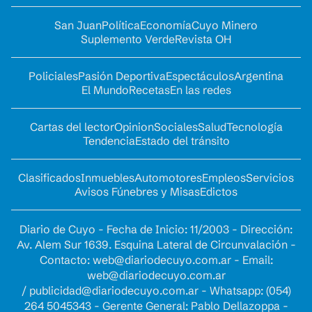
San Juan
Política
Economía
Cuyo Minero
Suplemento Verde
Revista OH
Policiales
Pasión Deportiva
Espectáculos
Argentina
El Mundo
Recetas
En las redes
Cartas del lector
Opinion
Sociales
Salud
Tecnología
Tendencia
Estado del tránsito
Clasificados
Inmuebles
Automotores
Empleos
Servicios
Avisos Fúnebres y Misas
Edictos
Diario de Cuyo - Fecha de Inicio: 11/2003 - Dirección:
Av. Alem Sur 1639. Esquina Lateral de Circunvalación -
Contacto:
web@diariodecuyo.com.ar
- Email:
web@diariodecuyo.com.ar
/
publicidad@diariodecuyo.com.ar
-
Whatsapp: (054)
264 5045343 - Gerente General: Pablo Dellazoppa -