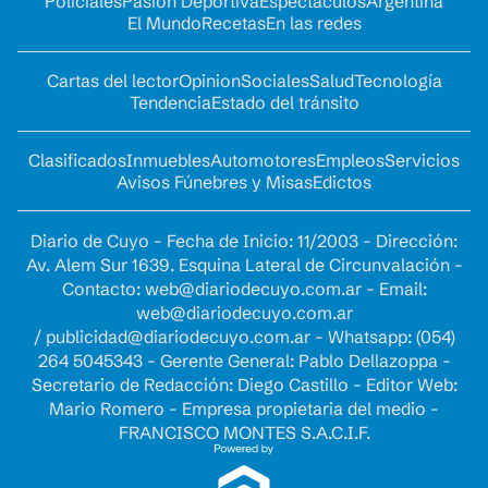
Policiales
Pasión Deportiva
Espectáculos
Argentina
El Mundo
Recetas
En las redes
Cartas del lector
Opinion
Sociales
Salud
Tecnología
Tendencia
Estado del tránsito
Clasificados
Inmuebles
Automotores
Empleos
Servicios
Avisos Fúnebres y Misas
Edictos
Diario de Cuyo - Fecha de Inicio: 11/2003 - Dirección:
Av. Alem Sur 1639. Esquina Lateral de Circunvalación -
Contacto:
web@diariodecuyo.com.ar
- Email:
web@diariodecuyo.com.ar
/
publicidad@diariodecuyo.com.ar
-
Whatsapp: (054)
264 5045343 - Gerente General: Pablo Dellazoppa -
Secretario de Redacción: Diego Castillo - Editor Web:
Mario Romero - Empresa propietaria del medio -
FRANCISCO MONTES S.A.C.I.F.