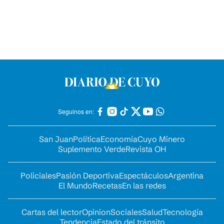
Seguinos en:
San Juan
Política
Economía
Cuyo Minero
Suplemento Verde
Revista OH
Policiales
Pasión Deportiva
Espectáculos
Argentina
El Mundo
Recetas
En las redes
Cartas del lector
Opinion
Sociales
Salud
Tecnología
Tendencia
Estado del tránsito