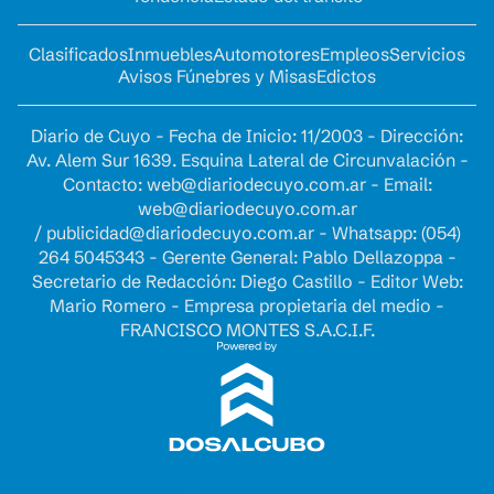
Clasificados
Inmuebles
Automotores
Empleos
Servicios
Avisos Fúnebres y Misas
Edictos
Diario de Cuyo - Fecha de Inicio: 11/2003 - Dirección:
Av. Alem Sur 1639. Esquina Lateral de Circunvalación -
Contacto:
web@diariodecuyo.com.ar
- Email:
web@diariodecuyo.com.ar
/
publicidad@diariodecuyo.com.ar
-
Whatsapp: (054)
264 5045343 - Gerente General: Pablo Dellazoppa -
Secretario de Redacción: Diego Castillo - Editor Web:
Mario Romero - Empresa propietaria del medio -
FRANCISCO MONTES S.A.C.I.F.