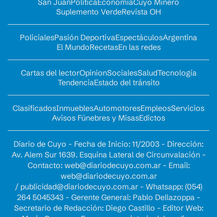
San Juan
Política
Economía
Cuyo Minero
Suplemento Verde
Revista OH
Policiales
Pasión Deportiva
Espectáculos
Argentina
El Mundo
Recetas
En las redes
Cartas del lector
Opinion
Sociales
Salud
Tecnología
Tendencia
Estado del tránsito
Clasificados
Inmuebles
Automotores
Empleos
Servicios
Avisos Fúnebres y Misas
Edictos
Diario de Cuyo - Fecha de Inicio: 11/2003 - Dirección:
Av. Alem Sur 1639. Esquina Lateral de Circunvalación -
Contacto:
web@diariodecuyo.com.ar
- Email:
web@diariodecuyo.com.ar
/
publicidad@diariodecuyo.com.ar
-
Whatsapp: (054)
264 5045343 - Gerente General: Pablo Dellazoppa -
Secretario de Redacción: Diego Castillo - Editor Web: