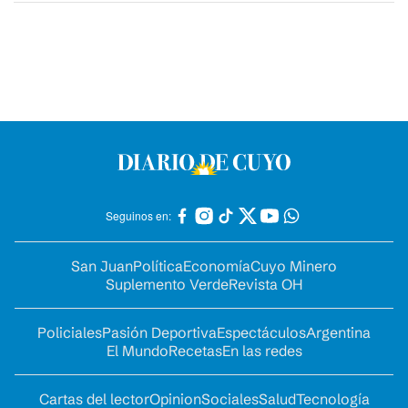
Seguinos en:
San Juan
Política
Economía
Cuyo Minero
Suplemento Verde
Revista OH
Policiales
Pasión Deportiva
Espectáculos
Argentina
El Mundo
Recetas
En las redes
Cartas del lector
Opinion
Sociales
Salud
Tecnología