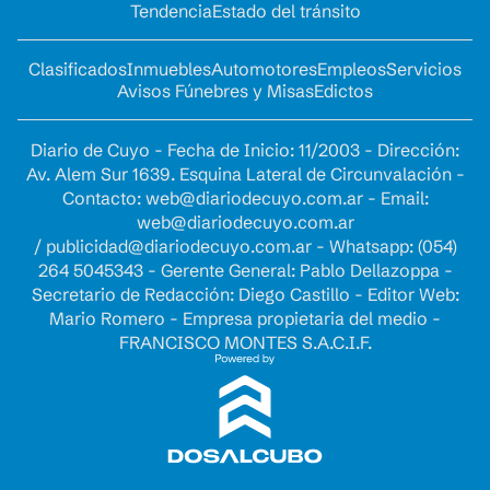
Tendencia
Estado del tránsito
Clasificados
Inmuebles
Automotores
Empleos
Servicios
Avisos Fúnebres y Misas
Edictos
Diario de Cuyo - Fecha de Inicio: 11/2003 - Dirección:
Av. Alem Sur 1639. Esquina Lateral de Circunvalación -
Contacto:
web@diariodecuyo.com.ar
- Email:
web@diariodecuyo.com.ar
/
publicidad@diariodecuyo.com.ar
-
Whatsapp: (054)
264 5045343 - Gerente General: Pablo Dellazoppa -
Secretario de Redacción: Diego Castillo - Editor Web:
Mario Romero - Empresa propietaria del medio -
FRANCISCO MONTES S.A.C.I.F.