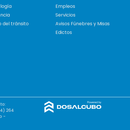
logía
Empleos
ncia
Servicios
 del tránsito
Avisos Fúnebres y Misas
Edictos
to:
54) 264
o -