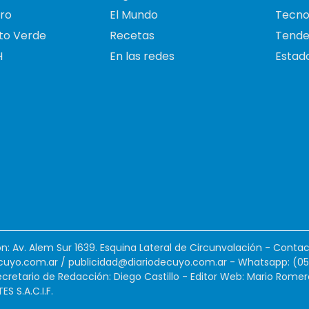
ro
El Mundo
Tecno
to Verde
Recetas
Tende
H
En las redes
Estado
ión: Av. Alem Sur 1639. Esquina Lateral de Circunvalación - Contac
cuyo.com.ar
/
publicidad@diariodecuyo.com.ar
-
Whatsapp: (0
cretario de Redacción: Diego Castillo - Editor Web: Mario Romer
 S.A.C.I.F.