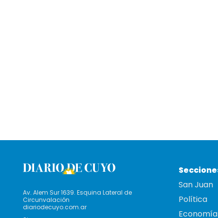
Seccione
San Juan
Av. Alem Sur 1639. Esquina Lateral de
Política
Circunvalación
diariodecuyo.com.ar
Economía