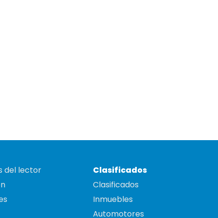
 del lector
Clasificados
on
Clasificados
es
Inmuebles
Automotores