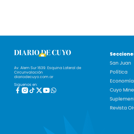
Seccione
San Juan
Av. Alem Sur 1639. Esquina Lateral de
Política
Circunvalación
diariodecuyo.com.ar
Economía
Siguenos en:
Cuyo Mine
Suplemen
Revista O