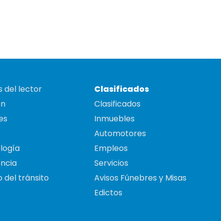
 del lector
Clasificados
on
Clasificados
es
Inmuebles
Automotores
logía
Empleos
ncia
Servicios
 del tránsito
Avisos Fúnebres y Misas
Edictos