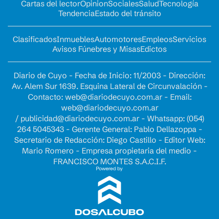
Cartas del lector
Opinion
Sociales
Salud
Tecnología
Tendencia
Estado del tránsito
Clasificados
Inmuebles
Automotores
Empleos
Servicios
Avisos Fúnebres y Misas
Edictos
Diario de Cuyo - Fecha de Inicio: 11/2003 - Dirección:
Av. Alem Sur 1639. Esquina Lateral de Circunvalación -
Contacto:
web@diariodecuyo.com.ar
- Email:
web@diariodecuyo.com.ar
/
publicidad@diariodecuyo.com.ar
-
Whatsapp: (054)
264 5045343 - Gerente General: Pablo Dellazoppa -
Secretario de Redacción: Diego Castillo - Editor Web:
Mario Romero - Empresa propietaria del medio -
FRANCISCO MONTES S.A.C.I.F.