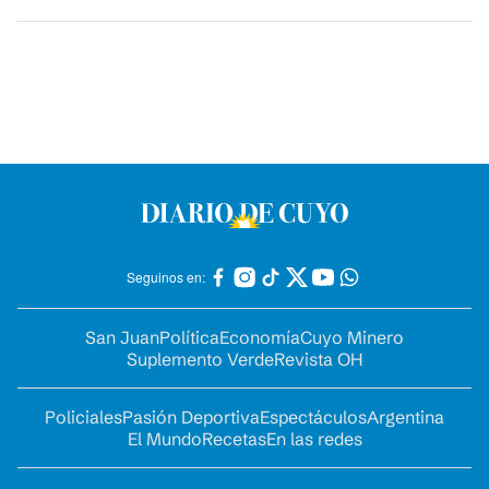
Seguinos en:
San Juan
Política
Economía
Cuyo Minero
Suplemento Verde
Revista OH
Policiales
Pasión Deportiva
Espectáculos
Argentina
El Mundo
Recetas
En las redes