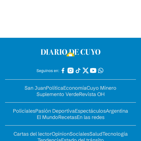
Seguinos en:
San Juan
Política
Economía
Cuyo Minero
Suplemento Verde
Revista OH
Policiales
Pasión Deportiva
Espectáculos
Argentina
El Mundo
Recetas
En las redes
Cartas del lector
Opinion
Sociales
Salud
Tecnología
Tendencia
Estado del tránsito